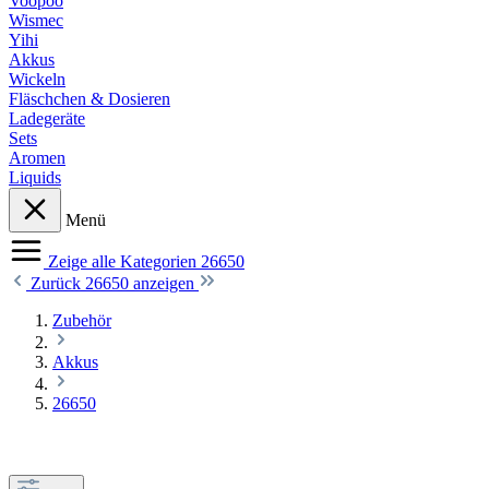
Voopoo
Wismec
Yihi
Akkus
Wickeln
Fläschchen & Dosieren
Ladegeräte
Sets
Aromen
Liquids
Menü
Zeige alle Kategorien
26650
Zurück
26650 anzeigen
Zubehör
Akkus
26650