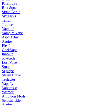
PJ Empire
Riot Squad
Sique Berlin
Six Licks
Taifun
T-Juice
Vagrand
Vampire Vape
AsMODus
Aspire
Eleaf
GeekVape
Innokin
Joyetech
Lost Vape
Smok
SQuape
Steam Crave
Teslacigs
Vapefly
Vaporesso
Wismec
Ambition Mods
Selbstwickler
Aspire