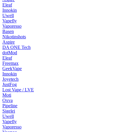
Eleaf
Innokin
Uwell
Vapefly
Vaporesso
Basen
Nikotinshots
Aspire
DA ONE Tech
dotMod
Eleaf
Freemax
GeekVape
Innokin
Joyetech
JustFog
Lost Vape / LVE
Moti
Oxva
Pipeline
Sigelei
Uwell
Vapefly
Vaporesso