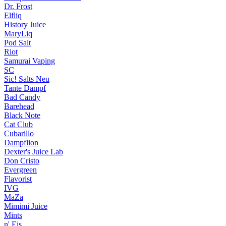
Dr. Frost
Elfliq
History Juice
MaryLiq
Pod Salt
Riot
Samurai Vaping
SC
Sic! Salts
Neu
Tante Dampf
Bad Candy
Barehead
Black Note
Cat Club
Cubarillo
Dampflion
Dexter's Juice Lab
Don Cristo
Evergreen
Flavorist
IVG
MaZa
Mimimi Juice
Mints
n' Eis