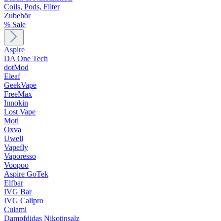
Coils, Pods, Filter
Zubehör
% Sale
Aspire
DA One Tech
dotMod
Eleaf
GeekVape
FreeMax
Innokin
Lost Vape
Moti
Oxva
Uwell
Vapefly
Vaporesso
Voopoo
Aspire GoTek
Elfbar
IVG Bar
IVG Calipro
Culami
Dampfdidas Nikotinsalz