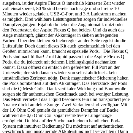
ausgehen, ist der Aspire Flexus Q innerhalb kürzester Zeit wieder
voll einsatzbereit, 80 % sind bereits nach sage und schreibe 10
Minuten wieder geladen. USB-C-Port und 3 A Ladestrom machen
es möglich. Drei wählbare Leistungsstufen sorgen für individuelles
Dampfvergnügen. Egal ob du lieber die Zugautomatik nutzt oder
den Feuertaster, der Aspire Flexus Q hat beides. Und da auch das
Auge mitdampft, glänzt der Akkuträger in sieben aufregenden
Farben. Über den kleinen Schieberegler an der Seite regelst du die
Luftzufuhr. Doch damit dieses Kit auch geschmacklich bei den
Großen mitmischen kann, braucht es spezielle Pods. Die Flexus Q
Pods sind nachfüllbar! 2 ml Liquid passen in die Aspire Flexus Q
Pods, die du jederzeit mit deinem Lieblingsliquid nachtanken
kannst. Dazu öffnest du einfach den gefederten Fill Port an der
Unterseite, der sich danach wieder von selbst abdichtet - kein
umständliches Zerlegen nötig. Dank magnetischer Sicherung halten
die Pods bombenfest auf dem Akkuträger. Das Herzstück der Pods
sind die Q Mesh Coils. Dank vertikaler Wicklung und Baumwolle
sorgen sie für authentischen Geschmack auch bei weniger Leistung.
Das Mesh vernebelt das Liquid besonders fein und transportiert jede
Nuance direkt an deine Zunge. Zwei Varianten sind verfügbar. Mit
der 1,0 Ohm Coil genießt du gemütliches Dampfen auf Backe,
während die 0,6 Ohm Coil sogar restriktivere Lungenzüge
ermöglicht. Du bist auf der Suche nach einem handlichen Pod-
System mit intuitiver Bedienung? Du möchtest auf authentischen
Geschmack und ausdauernde Akkuleistung nicht verzichten? Dann