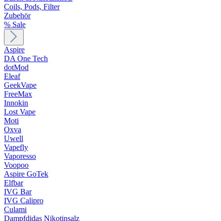
Coils, Pods, Filter
Zubehör
% Sale
Aspire
DA One Tech
dotMod
Eleaf
GeekVape
FreeMax
Innokin
Lost Vape
Moti
Oxva
Uwell
Vapefly
Vaporesso
Voopoo
Aspire GoTek
Elfbar
IVG Bar
IVG Calipro
Culami
Dampfdidas Nikotinsalz