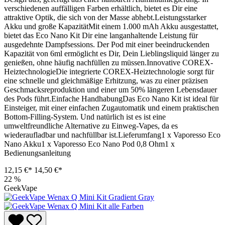
verschiedenen auffälligen Farben erhältlich, bietet es Dir eine
attraktive Optik, die sich von der Masse abhebt.Leistungsstarker
Akku und große KapazitätMit einem 1.000 mAh Akku ausgestattet,
bietet das Eco Nano Kit Dir eine langanhaltende Leistung für
ausgedehnte Dampfsessions. Der Pod mit einer beeindruckenden
Kapazität von 6ml ermöglicht es Dir, Dein Lieblingsliquid länger zu
genießen, ohne häufig nachfüllen zu müssen.Innovative COREX-
HeiztechnologieDie integrierte COREX-Heiztechnologie sorgt für
eine schnelle und gleichmäßige Erhitzung, was zu einer präzisen
Geschmacksreproduktion und einer um 50% längeren Lebensdauer
des Pods führt.Einfache HandhabungDas Eco Nano Kit ist ideal für
Einsteiger, mit einer einfachen Zugautomatik und einem praktischen
Bottom-Filling-System. Und natürlich ist es ist eine
umweltfreundliche Alternative zu Einweg-Vapes, da es
wiederaufladbar und nachfüllbar ist.Lieferumfang1 x Vaporesso Eco
Nano Akku1 x Vaporesso Eco Nano Pod 0,8 Ohm1 x
Bedienungsanleitung
12,15 €*
14,50 €*
22
%
GeekVape