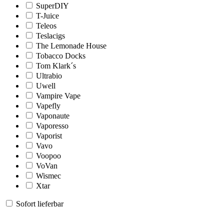
SuperDIY
T-Juice
Teleos
Teslacigs
The Lemonade House
Tobacco Docks
Tom Klark´s
Ultrabio
Uwell
Vampire Vape
Vapefly
Vaponaute
Vaporesso
Vaporist
Vavo
Voopoo
VoVan
Wismec
Xtar
Sofort lieferbar