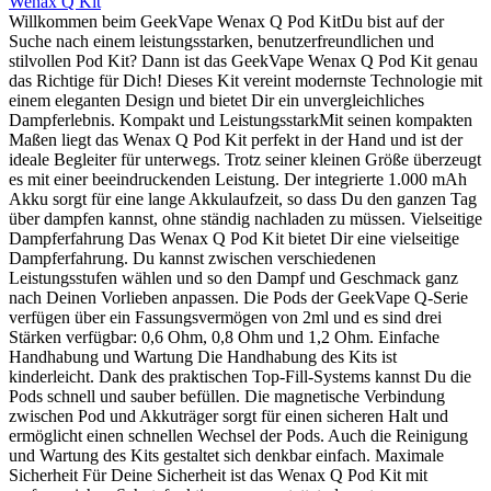
Wenax Q Kit
Willkommen beim GeekVape Wenax Q Pod KitDu bist auf der
Suche nach einem leistungsstarken, benutzerfreundlichen und
stilvollen Pod Kit? Dann ist das GeekVape Wenax Q Pod Kit genau
das Richtige für Dich! Dieses Kit vereint modernste Technologie mit
einem eleganten Design und bietet Dir ein unvergleichliches
Dampferlebnis. Kompakt und LeistungsstarkMit seinen kompakten
Maßen liegt das Wenax Q Pod Kit perfekt in der Hand und ist der
ideale Begleiter für unterwegs. Trotz seiner kleinen Größe überzeugt
es mit einer beeindruckenden Leistung. Der integrierte 1.000 mAh
Akku sorgt für eine lange Akkulaufzeit, so dass Du den ganzen Tag
über dampfen kannst, ohne ständig nachladen zu müssen. Vielseitige
Dampferfahrung Das Wenax Q Pod Kit bietet Dir eine vielseitige
Dampferfahrung. Du kannst zwischen verschiedenen
Leistungsstufen wählen und so den Dampf und Geschmack ganz
nach Deinen Vorlieben anpassen. Die Pods der GeekVape Q-Serie
verfügen über ein Fassungsvermögen von 2ml und es sind drei
Stärken verfügbar: 0,6 Ohm, 0,8 Ohm und 1,2 Ohm. Einfache
Handhabung und Wartung Die Handhabung des Kits ist
kinderleicht. Dank des praktischen Top-Fill-Systems kannst Du die
Pods schnell und sauber befüllen. Die magnetische Verbindung
zwischen Pod und Akkuträger sorgt für einen sicheren Halt und
ermöglicht einen schnellen Wechsel der Pods. Auch die Reinigung
und Wartung des Kits gestaltet sich denkbar einfach. Maximale
Sicherheit Für Deine Sicherheit ist das Wenax Q Pod Kit mit