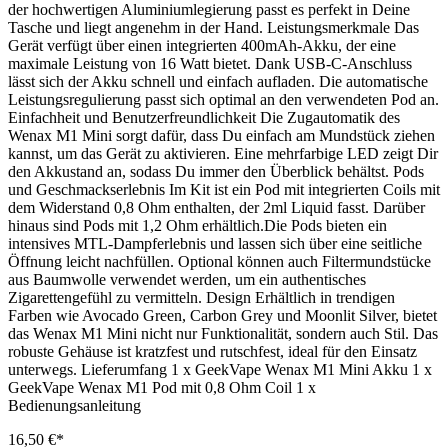
der hochwertigen Aluminiumlegierung passt es perfekt in Deine
Tasche und liegt angenehm in der Hand. Leistungsmerkmale Das
Gerät verfügt über einen integrierten 400mAh-Akku, der eine
maximale Leistung von 16 Watt bietet. Dank USB-C-Anschluss
lässt sich der Akku schnell und einfach aufladen. Die automatische
Leistungsregulierung passt sich optimal an den verwendeten Pod an.
Einfachheit und Benutzerfreundlichkeit Die Zugautomatik des
Wenax M1 Mini sorgt dafür, dass Du einfach am Mundstück ziehen
kannst, um das Gerät zu aktivieren. Eine mehrfarbige LED zeigt Dir
den Akkustand an, sodass Du immer den Überblick behältst. Pods
und Geschmackserlebnis Im Kit ist ein Pod mit integrierten Coils mit
dem Widerstand 0,8 Ohm enthalten, der 2ml Liquid fasst. Darüber
hinaus sind Pods mit 1,2 Ohm erhältlich.Die Pods bieten ein
intensives MTL-Dampferlebnis und lassen sich über eine seitliche
Öffnung leicht nachfüllen. Optional können auch Filtermundstücke
aus Baumwolle verwendet werden, um ein authentisches
Zigarettengefühl zu vermitteln. Design Erhältlich in trendigen
Farben wie Avocado Green, Carbon Grey und Moonlit Silver, bietet
das Wenax M1 Mini nicht nur Funktionalität, sondern auch Stil. Das
robuste Gehäuse ist kratzfest und rutschfest, ideal für den Einsatz
unterwegs. Lieferumfang 1 x GeekVape Wenax M1 Mini Akku 1 x
GeekVape Wenax M1 Pod mit 0,8 Ohm Coil 1 x
Bedienungsanleitung
16,50 €*