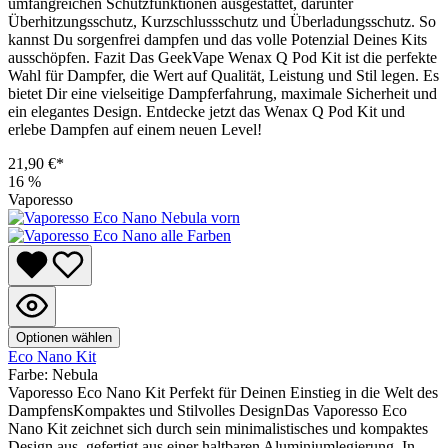
umfangreichen Schutzfunktionen ausgestattet, darunter
Überhitzungsschutz, Kurzschlussschutz und Überladungsschutz. So
kannst Du sorgenfrei dampfen und das volle Potenzial Deines Kits
ausschöpfen. Fazit Das GeekVape Wenax Q Pod Kit ist die perfekte
Wahl für Dampfer, die Wert auf Qualität, Leistung und Stil legen. Es
bietet Dir eine vielseitige Dampferfahrung, maximale Sicherheit und
ein elegantes Design. Entdecke jetzt das Wenax Q Pod Kit und
erlebe Dampfen auf einem neuen Level!
21,90 €*
16
%
Vaporesso
Optionen wählen
Eco Nano Kit
Farbe:
Nebula
Vaporesso Eco Nano Kit Perfekt für Deinen Einstieg in die Welt des
DampfensKompaktes und Stilvolles DesignDas Vaporesso Eco
Nano Kit zeichnet sich durch sein minimalistisches und kompaktes
Design aus, gefertigt aus einer haltbaren Aluminiumlegierung. In