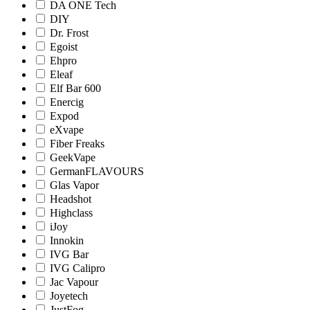
DA ONE Tech
DIY
Dr. Frost
Egoist
Ehpro
Eleaf
Elf Bar 600
Enercig
Expod
eXvape
Fiber Freaks
GeekVape
GermanFLAVOURS
Glas Vapor
Headshot
Highclass
iJoy
Innokin
IVG Bar
IVG Calipro
Jac Vapour
Joyetech
JustFog