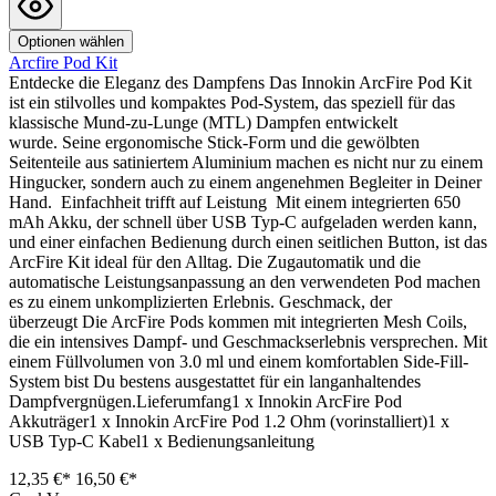
Optionen wählen
Arcfire Pod Kit
Entdecke die Eleganz des Dampfens Das Innokin ArcFire Pod Kit
ist ein stilvolles und kompaktes Pod-System, das speziell für das
klassische Mund-zu-Lunge (MTL) Dampfen entwickelt
wurde. Seine ergonomische Stick-Form und die gewölbten
Seitenteile aus satiniertem Aluminium machen es nicht nur zu einem
Hingucker, sondern auch zu einem angenehmen Begleiter in Deiner
Hand. Einfachheit trifft auf Leistung Mit einem integrierten 650
mAh Akku, der schnell über USB Typ-C aufgeladen werden kann,
und einer einfachen Bedienung durch einen seitlichen Button, ist das
ArcFire Kit ideal für den Alltag. Die Zugautomatik und die
automatische Leistungsanpassung an den verwendeten Pod machen
es zu einem unkomplizierten Erlebnis. Geschmack, der
überzeugt Die ArcFire Pods kommen mit integrierten Mesh Coils,
die ein intensives Dampf- und Geschmackserlebnis versprechen. Mit
einem Füllvolumen von 3.0 ml und einem komfortablen Side-Fill-
System bist Du bestens ausgestattet für ein langanhaltendes
Dampfvergnügen.Lieferumfang1 x Innokin ArcFire Pod
Akkuträger1 x Innokin ArcFire Pod 1.2 Ohm (vorinstalliert)1 x
USB Typ-C Kabel1 x Bedienungsanleitung
12,35 €*
16,50 €*