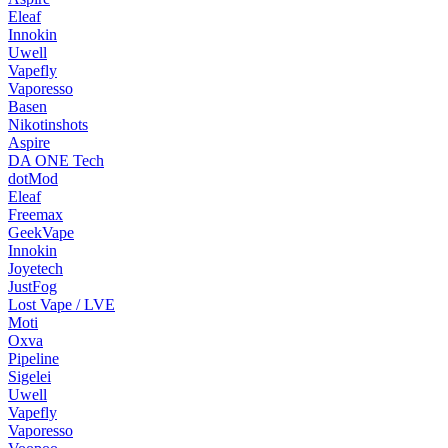
Eleaf
Innokin
Uwell
Vapefly
Vaporesso
Basen
Nikotinshots
Aspire
DA ONE Tech
dotMod
Eleaf
Freemax
GeekVape
Innokin
Joyetech
JustFog
Lost Vape / LVE
Moti
Oxva
Pipeline
Sigelei
Uwell
Vapefly
Vaporesso