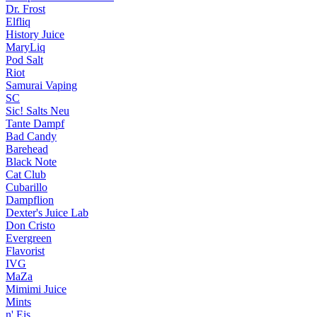
Dr. Frost
Elfliq
History Juice
MaryLiq
Pod Salt
Riot
Samurai Vaping
SC
Sic! Salts
Neu
Tante Dampf
Bad Candy
Barehead
Black Note
Cat Club
Cubarillo
Dampflion
Dexter's Juice Lab
Don Cristo
Evergreen
Flavorist
IVG
MaZa
Mimimi Juice
Mints
n' Eis