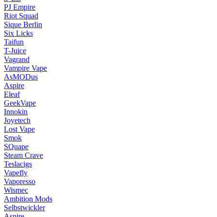
PJ Empire
Riot Squad
Sique Berlin
Six Licks
Taifun
T-Juice
Vagrand
Vampire Vape
AsMODus
Aspire
Eleaf
GeekVape
Innokin
Joyetech
Lost Vape
Smok
SQuape
Steam Crave
Teslacigs
Vapefly
Vaporesso
Wismec
Ambition Mods
Selbstwickler
Aspire