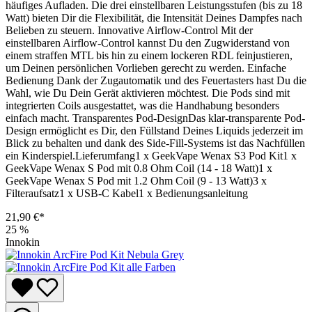
häufiges Aufladen. Die drei einstellbaren Leistungsstufen (bis zu 18
Watt) bieten Dir die Flexibilität, die Intensität Deines Dampfes nach
Belieben zu steuern. Innovative Airflow-Control Mit der
einstellbaren Airflow-Control kannst Du den Zugwiderstand von
einem straffen MTL bis hin zu einem lockeren RDL feinjustieren,
um Deinen persönlichen Vorlieben gerecht zu werden. Einfache
Bedienung Dank der Zugautomatik und des Feuertasters hast Du die
Wahl, wie Du Dein Gerät aktivieren möchtest. Die Pods sind mit
integrierten Coils ausgestattet, was die Handhabung besonders
einfach macht. Transparentes Pod-DesignDas klar-transparente Pod-
Design ermöglicht es Dir, den Füllstand Deines Liquids jederzeit im
Blick zu behalten und dank des Side-Fill-Systems ist das Nachfüllen
ein Kinderspiel.Lieferumfang1 x GeekVape Wenax S3 Pod Kit1 x
GeekVape Wenax S Pod mit 0.8 Ohm Coil (14 - 18 Watt)1 x
GeekVape Wenax S Pod mit 1.2 Ohm Coil (9 - 13 Watt)3 x
Filteraufsatz1 x USB-C Kabel1 x Bedienungsanleitung
21,90 €*
25
%
Innokin