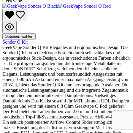
GeekVape
Optionen wählen
Sonder Q Kit
GeekVape Sonder Q Kit Elegantes und ergonomisches Design Das
Sonder Q Kit von GeekVape besticht durch sein schlankes und
ergonomisches Stick-Design, das in verschiedenen Farben erhältlich
ist. Die griffigen Längsrillen und die frontseitige Metallplatte mit
dem "SONDER" Schriftzug verleihen dem Kit eine schlichte
Eleganz. Leistungsstark und benutzerfreundlich Ausgestattet mit
einem 1000mAh Akku und einer maximalen Ausgangsleistung von
20 Watt, bietet das Sonder Q Kit eine hervorragende Ausdauer. Die
automatische Leistungsanpassung und die integrierte Zugautomatik
ermöglichen ein unkompliziertes Dampferlebnis. Vielseitiges
Dampferlebnis Das Kit ist sowohl für MTL als auch RDL Dampfen
geeignet und wird mit einem 0.8 Ohm Geekvape Q Pod geliefert.
Der Pod bietet ein Tankvolumen von 2.0 ml und ist mit einem
praktischen Top-Fill-System ausgestattet. Präzise Airflow-Control
Ein seitlich positionierter Airflow-Control Slider ermöglicht eine
präzise Einstellung des Luftstroms, von strengem MTL bis hin zu
lockerem RDL. Innovative LED-Anzeige Die pulsierende Farb-