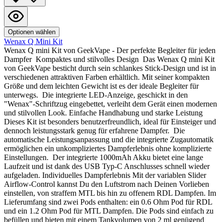
Optionen wählen
Wenax Q Mini Kit
Wenax Q mini Kit von GeekVape - Der perfekte Begleiter für jeden
Dampfer Kompaktes und stilvolles Design Das Wenax Q mini Kit
von GeekVape besticht durch sein schlankes Stick-Design und ist in
verschiedenen attraktiven Farben erhältlich. Mit seiner kompakten
Größe und dem leichten Gewicht ist es der ideale Begleiter für
unterwegs. Die integrierte LED-Anzeige, geschickt in den
"Wenax"-Schriftzug eingebettet, verleiht dem Gerät einen modernen
und stilvollen Look. Einfache Handhabung und starke Leistung
Dieses Kit ist besonders benutzerfreundlich, ideal für Einsteiger und
dennoch leistungsstark genug für erfahrene Dampfer. Die
automatische Leistungsanpassung und die integrierte Zugautomatik
ermöglichen ein unkompliziertes Dampferlebnis ohne komplizierte
Einstellungen. Der integrierte 1000mAh Akku bietet eine lange
Laufzeit und ist dank des USB Typ-C Anschlusses schnell wieder
aufgeladen. Individuelles Dampferlebnis Mit der variablen Slider
Airflow-Control kannst Du den Luftstrom nach Deinen Vorlieben
einstellen, von straffem MTL bis hin zu offenem RDL Dampfen. Im
Lieferumfang sind zwei Pods enthalten: ein 0.6 Ohm Pod für RDL
und ein 1.2 Ohm Pod für MTL Dampfen. Die Pods sind einfach zu
befüllen und bieten mit einem Tankvolumen von 2 ml genügend