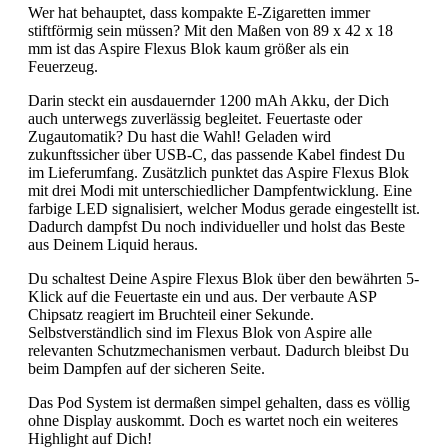
Wer hat behauptet, dass kompakte E-Zigaretten immer
stiftförmig sein müssen? Mit den Maßen von 89 x 42 x 18
mm ist das Aspire Flexus Blok kaum größer als ein
Feuerzeug.
Darin steckt ein ausdauernder 1200 mAh Akku, der Dich
auch unterwegs zuverlässig begleitet. Feuertaste oder
Zugautomatik? Du hast die Wahl! Geladen wird
zukunftssicher über USB-C, das passende Kabel findest Du
im Lieferumfang. Zusätzlich punktet das Aspire Flexus Blok
mit drei Modi mit unterschiedlicher Dampfentwicklung. Eine
farbige LED signalisiert, welcher Modus gerade eingestellt ist.
Dadurch dampfst Du noch individueller und holst das Beste
aus Deinem Liquid heraus.
Du schaltest Deine Aspire Flexus Blok über den bewährten 5-
Klick auf die Feuertaste ein und aus. Der verbaute ASP
Chipsatz reagiert im Bruchteil einer Sekunde.
Selbstverständlich sind im Flexus Blok von Aspire alle
relevanten Schutzmechanismen verbaut. Dadurch bleibst Du
beim Dampfen auf der sicheren Seite.
Das Pod System ist dermaßen simpel gehalten, dass es völlig
ohne Display auskommt. Doch es wartet noch ein weiteres
Highlight auf Dich!