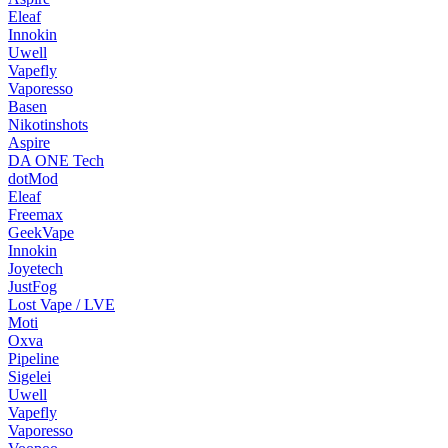
Eleaf
Innokin
Uwell
Vapefly
Vaporesso
Basen
Nikotinshots
Aspire
DA ONE Tech
dotMod
Eleaf
Freemax
GeekVape
Innokin
Joyetech
JustFog
Lost Vape / LVE
Moti
Oxva
Pipeline
Sigelei
Uwell
Vapefly
Vaporesso