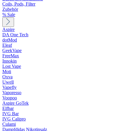
Coils, Pods, Filter
Zubehör
% Sale
Aspire
DA One Tech
dotMod
Eleaf
GeekVape
FreeMax
Innokin
Lost Vape
Moti
Oxva
Uwell
Vapefly
Vaporesso
Voopoo
Aspire GoTek
Elfbar
IVG Bar
IVG Calipro
Culami
Dampfdidas Nikotinsalz