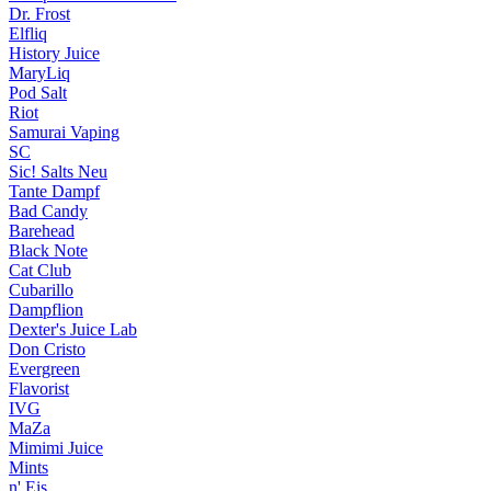
Dr. Frost
Elfliq
History Juice
MaryLiq
Pod Salt
Riot
Samurai Vaping
SC
Sic! Salts
Neu
Tante Dampf
Bad Candy
Barehead
Black Note
Cat Club
Cubarillo
Dampflion
Dexter's Juice Lab
Don Cristo
Evergreen
Flavorist
IVG
MaZa
Mimimi Juice
Mints
n' Eis