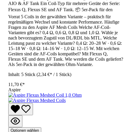
AIO & AF Tank Ein Coil-Typ für mehrere Geräte der Serie:
Flexus Q, Flexus SE und AF Tank. 📦 5er-Pack für den
Vorrat 5 Coils in der gewählten Variante – praktisch für
regelmäßigen Wechsel und konstante Performance. Häufige
Fragen zu den Aspire AF Mesh Coils Welche AF-Coil-
Varianten gibt es? 0,4 Ω, 0,6 Ω, 0,8 Ω und 1,0 Ω. Wähle je
nach bevorzugtem Zugstil von DL/RDL bis MTL. Welche
Leistung passt zu welcher Variante? 0,4 Ω: 20–28 W · 0,6 Ω:
15–18 W · 0,8 Ω: 14–16 W · 1,0 Ω: 12–15 W. Mit welchen
Geräten sind die AF-Coils kompatibel? Mit Flexus Q,
Flexus SE und dem AF Tank. Wie werden die Coils geliefert?
Als 5er-Pack in der gewählten Ohm-Variante.
Inhalt:
5 Stück
(2,34 €* / 1 Stück)
11,70 €*
Aspire
Optionen wählen