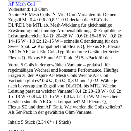
AF Mesh Coil
Widerstand:
1,0 Ohm
Aspire AF Mesh Coils 🔧 Vier Ohm-Varianten für Deinen
Zugstil Mit 0,4 / 0,6 / 0,8 / 1,0 Ω decken die AF-Coils
DL/RDL bis MTL ab. Mesh-Wicklung für gleichmäßige
Erwärmung und stimmige Aromenabbildung. ⚙️ Empfohlene
Leistungsbereiche 0,4 Ω: 20–28 W · 0,6 Ω: 15–18 W · 0,8 Ω:
14–16 W · 1,0 Ω: 12–15 W – schnelle Orientierung für den
Sweet Spot. 🧩 Kompatibel mit Flexus Q, Flexus SE, Flexus
AIO & AF Tank Ein Coil-Typ für mehrere Geräte der Serie:
Flexus Q, Flexus SE und AF Tank. 📦 5er-Pack für den
Vorrat 5 Coils in der gewählten Variante – praktisch für
regelmäßigen Wechsel und konstante Performance. Häufige
Fragen zu den Aspire AF Mesh Coils Welche AF-Coil-
Varianten gibt es? 0,4 Ω, 0,6 Ω, 0,8 Ω und 1,0 Ω. Wähle je
nach bevorzugtem Zugstil von DL/RDL bis MTL. Welche
Leistung passt zu welcher Variante? 0,4 Ω: 20–28 W · 0,6 Ω:
15–18 W · 0,8 Ω: 14–16 W · 1,0 Ω: 12–15 W. Mit welchen
Geräten sind die AF-Coils kompatibel? Mit Flexus Q,
Flexus SE und dem AF Tank. Wie werden die Coils geliefert?
Als 5er-Pack in der gewählten Ohm-Variante.
Inhalt:
5 Stück
(2,34 €* / 1 Stück)