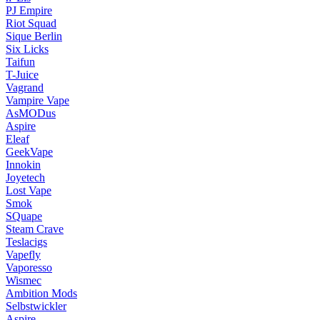
PJ Empire
Riot Squad
Sique Berlin
Six Licks
Taifun
T-Juice
Vagrand
Vampire Vape
AsMODus
Aspire
Eleaf
GeekVape
Innokin
Joyetech
Lost Vape
Smok
SQuape
Steam Crave
Teslacigs
Vapefly
Vaporesso
Wismec
Ambition Mods
Selbstwickler
Aspire