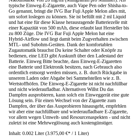
typische Einweg-E-Zigarette, auch Vape Pen oder Shisha-to-
Go genannt, bringt die IVG Bar Fuji Apple Melon alles mit,
um sofort loslegen zu können. Sie ist befüllt mit 2 ml Liquid
und hat eine für diese Klasse herausragende Batteriezelle mit
einer Kapazität von 500 mAh, diese erlaubt laut Hersteller bis
zu 800 Züge. Die IVG Bar Fuji Apple Melon hat eine
Hybrid-Airflow und liegt damit beim Zugverhalten zwischen
MTL- und Subohm-Geräten. Dank der komfortablen
Zugautomatik brauchst Du keine Schalter oder Knöpfe zu
bedienen, eine LED gibt Auskunft über den Ladestand der
Batterie. Einweg Bitte beachte, dass Einweg-E-Zigaretten
eine Batterie und Elektronik besitzen, nach Gebrauch also
ordentlich entsorgt werden müssen, z. B. durch Rückgabe in
unserem Laden oder Abgabe bei Sammelstellen wie z. B.
Wertstoffhöfen. Die Einweg-E-Zigarette ist nicht nachfüllbar
und nicht wiederaufladbar. Alternativen Willst Du das
Dampfen ausprobieren, kann solch ein Einweggerät eine gute
Lösung sein. Für einen Wechsel von der Zigarette zum
Dampfen, der über das Ausprobieren hinausgeht, empfehlen
wir aber eine nachfüllbare und wiederaufladbare E-Zigarette,
vor allem wegen Umwelt- und Resourcenaspekten - und nicht
zuletzt ist eine Mehrweglösung auch kostengünstiger.
Inhalt:
0.002 Liter
(3.975,00 €* / 1 Liter)