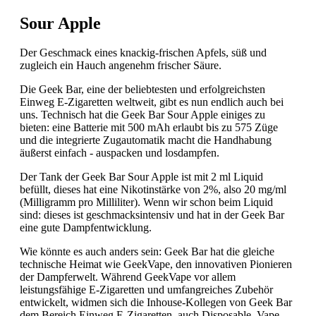
Sour Apple
Der Geschmack eines knackig-frischen Apfels, süß und
zugleich ein Hauch angenehm frischer Säure.
Die Geek Bar, eine der beliebtesten und erfolgreichsten
Einweg E-Zigaretten weltweit, gibt es nun endlich auch bei
uns. Technisch hat die Geek Bar Sour Apple einiges zu
bieten: eine Batterie mit 500 mAh erlaubt bis zu 575 Züge
und die integrierte Zugautomatik macht die Handhabung
äußerst einfach - auspacken und losdampfen.
Der Tank der Geek Bar Sour Apple ist mit 2 ml Liquid
befüllt, dieses hat eine Nikotinstärke von 2%, also 20 mg/ml
(Milligramm pro Milliliter). Wenn wir schon beim Liquid
sind: dieses ist geschmacksintensiv und hat in der Geek Bar
eine gute Dampfentwicklung.
Wie könnte es auch anders sein: Geek Bar hat die gleiche
technische Heimat wie GeekVape, den innovativen Pionieren
der Dampferwelt. Während GeekVape vor allem
leistungsfähige E-Zigaretten und umfangreiches Zubehör
entwickelt, widmen sich die Inhouse-Kollegen von Geek Bar
dem Bereich Einweg E-Zigaretten, auch Disposable, Vape-