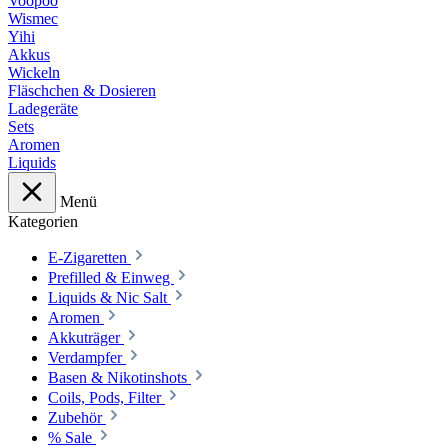
Voopoo
Wismec
Yihi
Akkus
Wickeln
Fläschchen & Dosieren
Ladegeräte
Sets
Aromen
Liquids
Menü
Kategorien
E-Zigaretten
Prefilled & Einweg
Liquids & Nic Salt
Aromen
Akkuträger
Verdampfer
Basen & Nikotinshots
Coils, Pods, Filter
Zubehör
% Sale