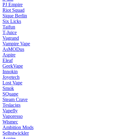
PJ Empire
Riot Squad
Sique Berlin
Six Licks
Taifun
T-Juice
Vagrand
Vampire Vape
AsMODus
Aspire
Eleaf
GeekVape
Innokin
Joyetech
Lost Vape
Smok
SQuape
Steam Crave
Teslacigs
Vapefly
Vaporesso
Wismec
Ambition Mods
Selbstwickler
Aspire