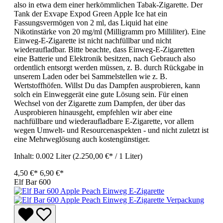
also in etwa dem einer herkömmlichen Tabak-Zigarette. Der
Tank der Exvape Expod Green Apple Ice hat ein
Fassungsvermögen von 2 ml, das Liquid hat eine
Nikotinstärke von 20 mg/ml (Milligramm pro Milliliter). Eine
Einweg-E-Zigarette ist nicht nachfüllbar und nicht
wiederaufladbar. Bitte beachte, dass Einweg-E-Zigaretten
eine Batterie und Elektronik besitzen, nach Gebrauch also
ordentlich entsorgt werden müssen, z. B. durch Rückgabe in
unserem Laden oder bei Sammelstellen wie z. B.
Wertstoffhöfen. Willst Du das Dampfen ausprobieren, kann
solch ein Einweggerät eine gute Lösung sein. Für einen
Wechsel von der Zigarette zum Dampfen, der über das
Ausprobieren hinausgeht, empfehlen wir aber eine
nachfüllbare und wiederaufladbare E-Zigarette, vor allem
wegen Umwelt- und Resourcenaspekten - und nicht zuletzt ist
eine Mehrweglösung auch kostengünstiger.
Inhalt:
0.002 Liter
(2.250,00 €* / 1 Liter)
4,50 €*
6,90 €*
Elf Bar 600