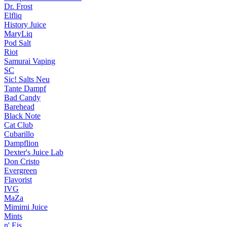
Dr. Frost
Elfliq
History Juice
MaryLiq
Pod Salt
Riot
Samurai Vaping
SC
Sic! Salts
Neu
Tante Dampf
Bad Candy
Barehead
Black Note
Cat Club
Cubarillo
Dampflion
Dexter's Juice Lab
Don Cristo
Evergreen
Flavorist
IVG
MaZa
Mimimi Juice
Mints
n' Eis