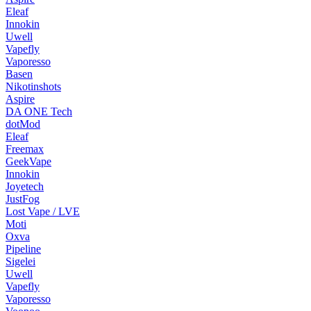
Eleaf
Innokin
Uwell
Vapefly
Vaporesso
Basen
Nikotinshots
Aspire
DA ONE Tech
dotMod
Eleaf
Freemax
GeekVape
Innokin
Joyetech
JustFog
Lost Vape / LVE
Moti
Oxva
Pipeline
Sigelei
Uwell
Vapefly
Vaporesso