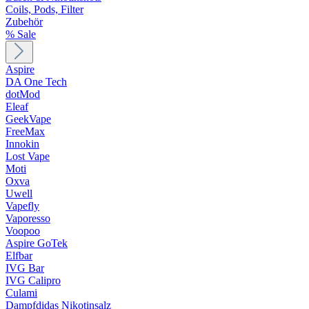
Coils, Pods, Filter
Zubehör
% Sale
Aspire
DA One Tech
dotMod
Eleaf
GeekVape
FreeMax
Innokin
Lost Vape
Moti
Oxva
Uwell
Vapefly
Vaporesso
Voopoo
Aspire GoTek
Elfbar
IVG Bar
IVG Calipro
Culami
Dampfdidas Nikotinsalz