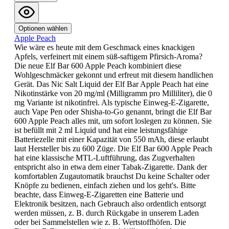
Optionen wählen
Apple Peach
Wie wäre es heute mit dem Geschmack eines knackigen
Apfels, verfeinert mit einem süß-saftigem Pfirsich-Aroma?
Die neue Elf Bar 600 Apple Peach kombiniert diese
Wohlgeschmäcker gekonnt und erfreut mit diesem handlichen
Gerät. Das Nic Salt Liquid der Elf Bar Apple Peach hat eine
Nikotinstärke von 20 mg/ml (Milligramm pro Milliliter), die 0
mg Variante ist nikotinfrei. Als typische Einweg-E-Zigarette,
auch Vape Pen oder Shisha-to-Go genannt, bringt die Elf Bar
600 Apple Peach alles mit, um sofort loslegen zu können. Sie
ist befüllt mit 2 ml Liquid und hat eine leistungsfähige
Batteriezelle mit einer Kapazität von 550 mAh, diese erlaubt
laut Hersteller bis zu 600 Züge. Die Elf Bar 600 Apple Peach
hat eine klassische MTL-Luftführung, das Zugverhalten
entspricht also in etwa dem einer Tabak-Zigarette. Dank der
komfortablen Zugautomatik brauchst Du keine Schalter oder
Knöpfe zu bedienen, einfach ziehen und los geht's. Bitte
beachte, dass Einweg-E-Zigaretten eine Batterie und
Elektronik besitzen, nach Gebrauch also ordentlich entsorgt
werden müssen, z. B. durch Rückgabe in unserem Laden
oder bei Sammelstellen wie z. B. Wertstoffhöfen. Die