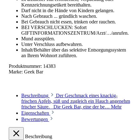
Kennzeichnungsetikett bereithalten.
Darf nicht in die Hände von Kindern gelangen.
Nach Gebrauch ... gründlich waschen.
Bei Gebrauch nicht essen, trinken oder rauchen.
BEI VERSCHLUCKEN: Sofort
GIFTINFORMATIONSZENTRUM/Arzt/…/anrufen.
Mund ausspülen.
Unter Verschluss aufbewahren.
Inhalt/Behälter über das selektive Entsorgungssystem
an Ihrem Wohnort zuführen.
Produktnummer:
14383
Marke:
Geek Bar
Beschreibung
Der Geschmack eines knackig-
frischen Apfels, süß und zugleich ein Hauch angenehm
frischer Säure. Die Geek Bar, eine der be…
Mehr
Eigenschaften
Bewertungen
Beschreibung