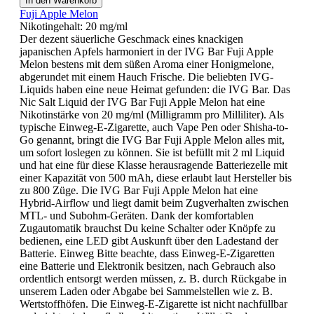
In den Warenkorb
Fuji Apple Melon
Nikotingehalt:
20 mg/ml
Der dezent säuerliche Geschmack eines knackigen
japanischen Apfels harmoniert in der IVG Bar Fuji Apple
Melon bestens mit dem süßen Aroma einer Honigmelone,
abgerundet mit einem Hauch Frische. Die beliebten IVG-
Liquids haben eine neue Heimat gefunden: die IVG Bar. Das
Nic Salt Liquid der IVG Bar Fuji Apple Melon hat eine
Nikotinstärke von 20 mg/ml (Milligramm pro Milliliter). Als
typische Einweg-E-Zigarette, auch Vape Pen oder Shisha-to-
Go genannt, bringt die IVG Bar Fuji Apple Melon alles mit,
um sofort loslegen zu können. Sie ist befüllt mit 2 ml Liquid
und hat eine für diese Klasse herausragende Batteriezelle mit
einer Kapazität von 500 mAh, diese erlaubt laut Hersteller bis
zu 800 Züge. Die IVG Bar Fuji Apple Melon hat eine
Hybrid-Airflow und liegt damit beim Zugverhalten zwischen
MTL- und Subohm-Geräten. Dank der komfortablen
Zugautomatik brauchst Du keine Schalter oder Knöpfe zu
bedienen, eine LED gibt Auskunft über den Ladestand der
Batterie. Einweg Bitte beachte, dass Einweg-E-Zigaretten
eine Batterie und Elektronik besitzen, nach Gebrauch also
ordentlich entsorgt werden müssen, z. B. durch Rückgabe in
unserem Laden oder Abgabe bei Sammelstellen wie z. B.
Wertstoffhöfen. Die Einweg-E-Zigarette ist nicht nachfüllbar