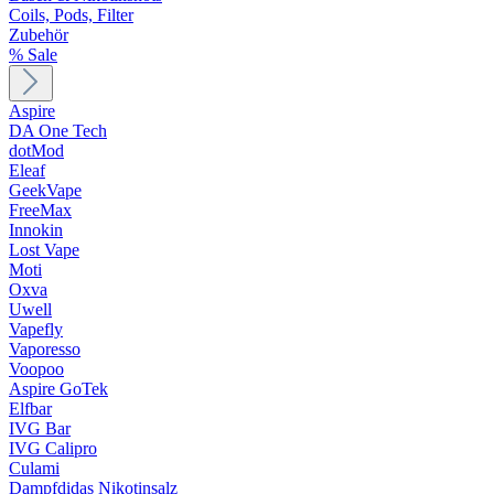
Coils, Pods, Filter
Zubehör
% Sale
Aspire
DA One Tech
dotMod
Eleaf
GeekVape
FreeMax
Innokin
Lost Vape
Moti
Oxva
Uwell
Vapefly
Vaporesso
Voopoo
Aspire GoTek
Elfbar
IVG Bar
IVG Calipro
Culami
Dampfdidas Nikotinsalz