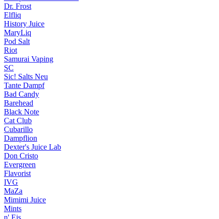
Dr. Frost
Elfliq
History Juice
MaryLiq
Pod Salt
Riot
Samurai Vaping
SC
Sic! Salts
Neu
Tante Dampf
Bad Candy
Barehead
Black Note
Cat Club
Cubarillo
Dampflion
Dexter's Juice Lab
Don Cristo
Evergreen
Flavorist
IVG
MaZa
Mimimi Juice
Mints
n' Eis