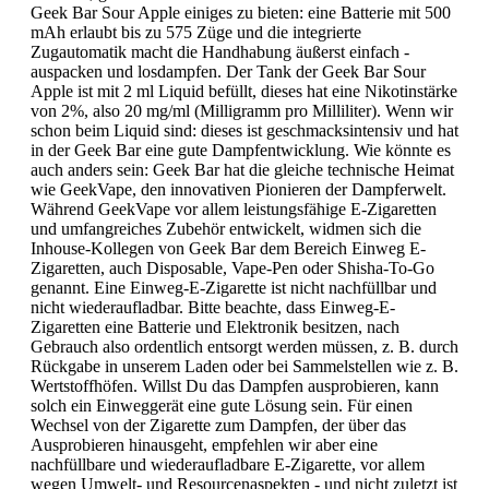
Geek Bar Sour Apple einiges zu bieten: eine Batterie mit 500
mAh erlaubt bis zu 575 Züge und die integrierte
Zugautomatik macht die Handhabung äußerst einfach -
auspacken und losdampfen. Der Tank der Geek Bar Sour
Apple ist mit 2 ml Liquid befüllt, dieses hat eine Nikotinstärke
von 2%, also 20 mg/ml (Milligramm pro Milliliter). Wenn wir
schon beim Liquid sind: dieses ist geschmacksintensiv und hat
in der Geek Bar eine gute Dampfentwicklung. Wie könnte es
auch anders sein: Geek Bar hat die gleiche technische Heimat
wie GeekVape, den innovativen Pionieren der Dampferwelt.
Während GeekVape vor allem leistungsfähige E-Zigaretten
und umfangreiches Zubehör entwickelt, widmen sich die
Inhouse-Kollegen von Geek Bar dem Bereich Einweg E-
Zigaretten, auch Disposable, Vape-Pen oder Shisha-To-Go
genannt. Eine Einweg-E-Zigarette ist nicht nachfüllbar und
nicht wiederaufladbar. Bitte beachte, dass Einweg-E-
Zigaretten eine Batterie und Elektronik besitzen, nach
Gebrauch also ordentlich entsorgt werden müssen, z. B. durch
Rückgabe in unserem Laden oder bei Sammelstellen wie z. B.
Wertstoffhöfen. Willst Du das Dampfen ausprobieren, kann
solch ein Einweggerät eine gute Lösung sein. Für einen
Wechsel von der Zigarette zum Dampfen, der über das
Ausprobieren hinausgeht, empfehlen wir aber eine
nachfüllbare und wiederaufladbare E-Zigarette, vor allem
wegen Umwelt- und Resourcenaspekten - und nicht zuletzt ist