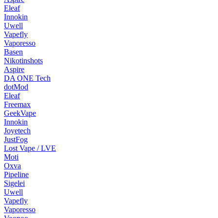
Eleaf
Innokin
Uwell
Vapefly
Vaporesso
Basen
Nikotinshots
Aspire
DA ONE Tech
dotMod
Eleaf
Freemax
GeekVape
Innokin
Joyetech
JustFog
Lost Vape / LVE
Moti
Oxva
Pipeline
Sigelei
Uwell
Vapefly
Vaporesso