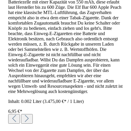
Batteriezelle mit einer Kapazität von 550 mAh, diese erlaubt
laut Hersteller bis zu 600 Züge. Die Elf Bar 600 Apple Peach
hat eine klassische MTL-Luftführung, das Zugverhalten
entspricht also in etwa dem einer Tabak-Zigarette. Dank der
komfortablen Zugautomatik brauchst Du keine Schalter oder
Knöpfe zu bedienen, einfach ziehen und los geht's. Bitte
beachte, dass Einweg-E-Zigaretten eine Batterie und
Elektronik besitzen, nach Gebrauch also ordentlich entsorgt
werden müssen, z. B. durch Rückgabe in unserem Laden
oder bei Sammelstellen wie z. B. Wertstoffhöfen. Die
Einweg-E-Zigarette ist nicht nachfüllbar und nicht
wiederaufladbar. Willst Du das Dampfen ausprobieren, kann
solch ein Einweggerät eine gute Lösung sein. Für einen
Wechsel von der Zigarette zum Dampfen, der über das
Ausprobieren hinausgeht, empfehlen wir aber eine
nachfüllbare und wiederaufladbare E-Zigarette, vor allem
wegen Umwelt- und Resourcenaspekten - und nicht zuletzt ist
eine Mehrweglösung auch kostengünstiger.
Inhalt:
0.002 Liter
(3.475,00 €* / 1 Liter)
6,95 €*