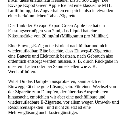
mAh, diese erlaubt laut Hersteller bis zu 500 Züge. Die
Exvape Expod Green Apple Ice hat eine klassische MTL-
Luftführung, das Zugverhalten entspricht also in etwa dem
einer herkömmlichen Tabak-Zigarette.
Der Tank der Exvape Expod Green Apple Ice hat ein
Fassungsvermögen von 2 ml, das Liquid hat eine
Nikotinstärke von 20 mg/ml (Milligramm pro Milliliter).
Eine Einweg-E-Zigarette ist nicht nachfüllbar und nicht
wiederaufladbar. Bitte beachte, dass Einweg-E-Zigaretten
eine Batterie und Elektronik besitzen, nach Gebrauch also
ordentlich entsorgt werden müssen, z. B. durch Rückgabe in
unserem Laden oder bei Sammelstellen wie z. B.
Wertstoffhöfen.
Willst Du das Dampfen ausprobieren, kann solch ein
Einweggerät eine gute Lösung sein. Für einen Wechsel von
der Zigarette zum Dampfen, der über das Ausprobieren
hinausgeht, empfehlen wir aber eine nachfüllbare und
wiederaufladbare E-Zigarette, vor allem wegen Umwelt- und
Resourcenaspekten - und nicht zuletzt ist eine
Mehrweglösung auch kostengünstiger.