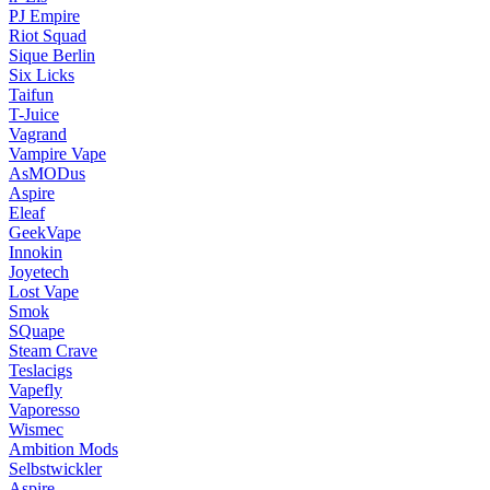
PJ Empire
Riot Squad
Sique Berlin
Six Licks
Taifun
T-Juice
Vagrand
Vampire Vape
AsMODus
Aspire
Eleaf
GeekVape
Innokin
Joyetech
Lost Vape
Smok
SQuape
Steam Crave
Teslacigs
Vapefly
Vaporesso
Wismec
Ambition Mods
Selbstwickler
Aspire