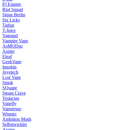
PJ Empire
Riot Squad
Sique Berlin
Six Licks
Taifun
T-Juice
Vagrand
Vampire Vape
AsMODus
Aspire
Eleaf
GeekVape
Innokin
Joyetech
Lost Vape
Smok
SQuape
Steam Crave
Teslacigs
Vapefly
Vaporesso
Wismec
Ambition Mods
Selbstwickler
Aspire