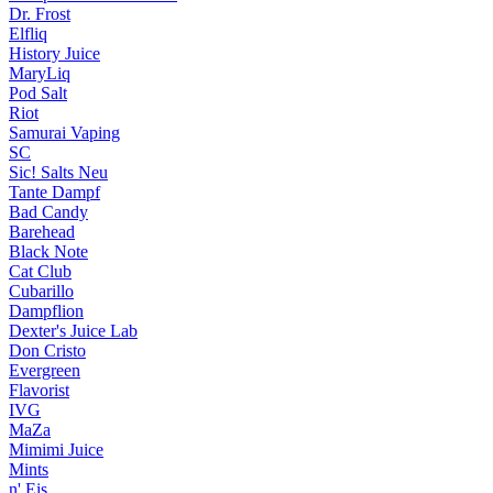
Dr. Frost
Elfliq
History Juice
MaryLiq
Pod Salt
Riot
Samurai Vaping
SC
Sic! Salts
Neu
Tante Dampf
Bad Candy
Barehead
Black Note
Cat Club
Cubarillo
Dampflion
Dexter's Juice Lab
Don Cristo
Evergreen
Flavorist
IVG
MaZa
Mimimi Juice
Mints
n' Eis