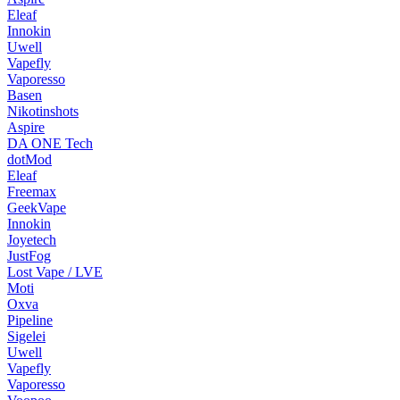
Eleaf
Innokin
Uwell
Vapefly
Vaporesso
Basen
Nikotinshots
Aspire
DA ONE Tech
dotMod
Eleaf
Freemax
GeekVape
Innokin
Joyetech
JustFog
Lost Vape / LVE
Moti
Oxva
Pipeline
Sigelei
Uwell
Vapefly
Vaporesso