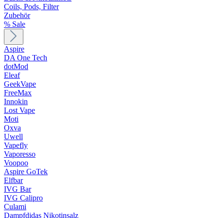
Coils, Pods, Filter
Zubehör
% Sale
Aspire
DA One Tech
dotMod
Eleaf
GeekVape
FreeMax
Innokin
Lost Vape
Moti
Oxva
Uwell
Vapefly
Vaporesso
Voopoo
Aspire GoTek
Elfbar
IVG Bar
IVG Calipro
Culami
Dampfdidas Nikotinsalz