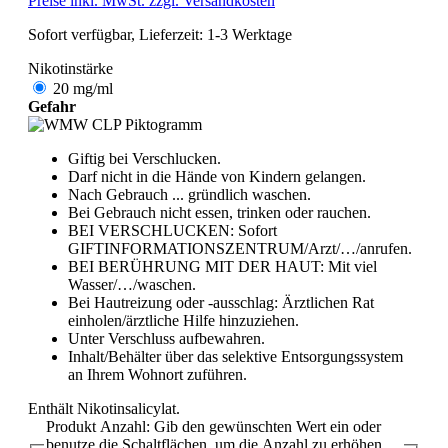
Preise inkl. MwSt. zzgl. Versandkosten
Sofort verfügbar, Lieferzeit: 1-3 Werktage
Nikotinstärke
20 mg/ml
Gefahr
Giftig bei Verschlucken.
Darf nicht in die Hände von Kindern gelangen.
Nach Gebrauch ... gründlich waschen.
Bei Gebrauch nicht essen, trinken oder rauchen.
BEI VERSCHLUCKEN: Sofort
GIFTINFORMATIONSZENTRUM/Arzt/…/anrufen.
BEI BERÜHRUNG MIT DER HAUT: Mit viel
Wasser/…/waschen.
Bei Hautreizung oder -ausschlag: Ärztlichen Rat
einholen/ärztliche Hilfe hinzuziehen.
Unter Verschluss aufbewahren.
Inhalt/Behälter über das selektive Entsorgungssystem
an Ihrem Wohnort zuführen.
Enthält Nikotinsalicylat.
Produkt Anzahl: Gib den gewünschten Wert ein oder
benutze die Schaltflächen, um die Anzahl zu erhöhen