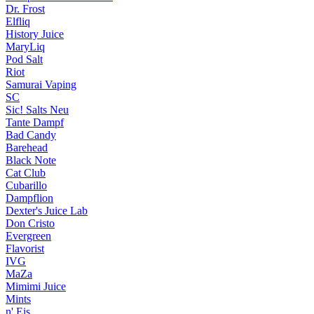
Dr. Frost
Elfliq
History Juice
MaryLiq
Pod Salt
Riot
Samurai Vaping
SC
Sic! Salts
Neu
Tante Dampf
Bad Candy
Barehead
Black Note
Cat Club
Cubarillo
Dampflion
Dexter's Juice Lab
Don Cristo
Evergreen
Flavorist
IVG
MaZa
Mimimi Juice
Mints
n' Eis