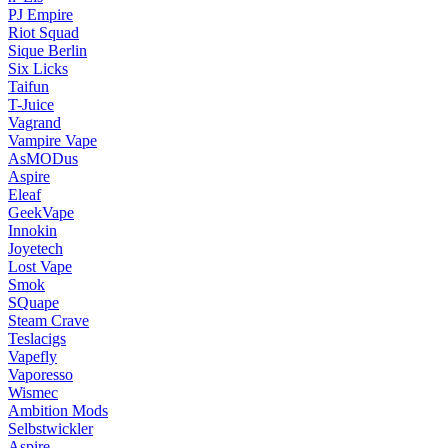
PJ Empire
Riot Squad
Sique Berlin
Six Licks
Taifun
T-Juice
Vagrand
Vampire Vape
AsMODus
Aspire
Eleaf
GeekVape
Innokin
Joyetech
Lost Vape
Smok
SQuape
Steam Crave
Teslacigs
Vapefly
Vaporesso
Wismec
Ambition Mods
Selbstwickler
Aspire