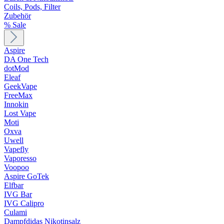
Coils, Pods, Filter
Zubehör
% Sale
Aspire
DA One Tech
dotMod
Eleaf
GeekVape
FreeMax
Innokin
Lost Vape
Moti
Oxva
Uwell
Vapefly
Vaporesso
Voopoo
Aspire GoTek
Elfbar
IVG Bar
IVG Calipro
Culami
Dampfdidas Nikotinsalz