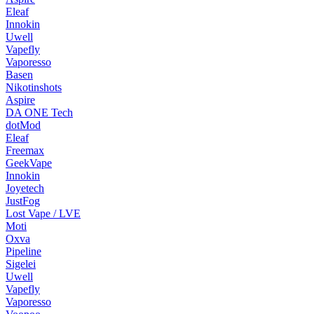
Eleaf
Innokin
Uwell
Vapefly
Vaporesso
Basen
Nikotinshots
Aspire
DA ONE Tech
dotMod
Eleaf
Freemax
GeekVape
Innokin
Joyetech
JustFog
Lost Vape / LVE
Moti
Oxva
Pipeline
Sigelei
Uwell
Vapefly
Vaporesso