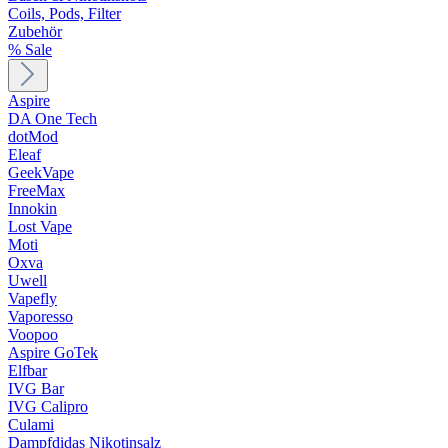
Coils, Pods, Filter
Zubehör
% Sale
Aspire
DA One Tech
dotMod
Eleaf
GeekVape
FreeMax
Innokin
Lost Vape
Moti
Oxva
Uwell
Vapefly
Vaporesso
Voopoo
Aspire GoTek
Elfbar
IVG Bar
IVG Calipro
Culami
Dampfdidas Nikotinsalz