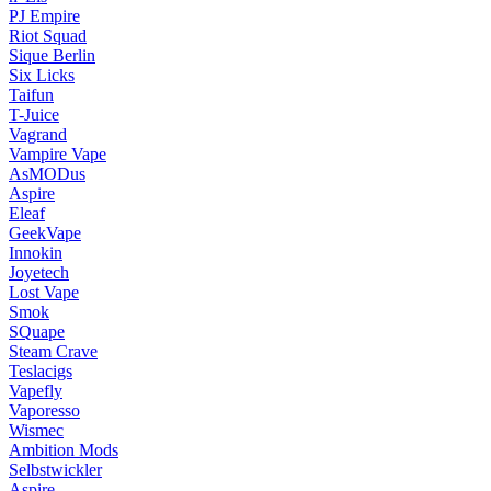
PJ Empire
Riot Squad
Sique Berlin
Six Licks
Taifun
T-Juice
Vagrand
Vampire Vape
AsMODus
Aspire
Eleaf
GeekVape
Innokin
Joyetech
Lost Vape
Smok
SQuape
Steam Crave
Teslacigs
Vapefly
Vaporesso
Wismec
Ambition Mods
Selbstwickler
Aspire