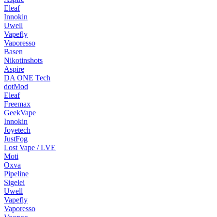
Eleaf
Innokin
Uwell
Vapefly
Vaporesso
Basen
Nikotinshots
Aspire
DA ONE Tech
dotMod
Eleaf
Freemax
GeekVape
Innokin
Joyetech
JustFog
Lost Vape / LVE
Moti
Oxva
Pipeline
Sigelei
Uwell
Vapefly
Vaporesso