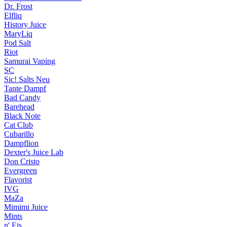
Dr. Frost
Elfliq
History Juice
MaryLiq
Pod Salt
Riot
Samurai Vaping
SC
Sic! Salts
Neu
Tante Dampf
Bad Candy
Barehead
Black Note
Cat Club
Cubarillo
Dampflion
Dexter's Juice Lab
Don Cristo
Evergreen
Flavorist
IVG
MaZa
Mimimi Juice
Mints
n' Eis