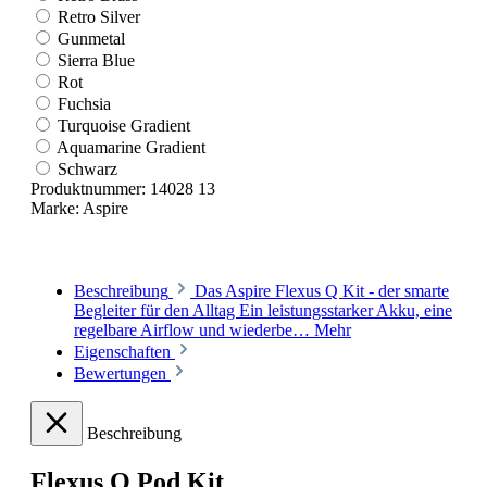
Retro Silver
Gunmetal
Sierra Blue
Rot
Fuchsia
Turquoise Gradient
Aquamarine Gradient
Schwarz
Produktnummer:
14028 13
Marke:
Aspire
Beschreibung
Das Aspire Flexus Q Kit - der smarte
Begleiter für den Alltag Ein leistungsstarker Akku, eine
regelbare Airflow und wiederbe…
Mehr
Eigenschaften
Bewertungen
Beschreibung
Flexus Q Pod Kit