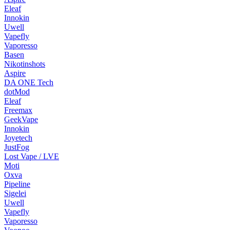
Eleaf
Innokin
Uwell
Vapefly
Vaporesso
Basen
Nikotinshots
Aspire
DA ONE Tech
dotMod
Eleaf
Freemax
GeekVape
Innokin
Joyetech
JustFog
Lost Vape / LVE
Moti
Oxva
Pipeline
Sigelei
Uwell
Vapefly
Vaporesso