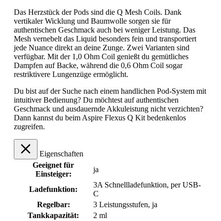
Das Herzstück der Pods sind die Q Mesh Coils. Dank
vertikaler Wicklung und Baumwolle sorgen sie für
authentischen Geschmack auch bei weniger Leistung. Das
Mesh vernebelt das Liquid besonders fein und transportiert
jede Nuance direkt an deine Zunge. Zwei Varianten sind
verfügbar. Mit der 1,0 Ohm Coil genießt du gemütliches
Dampfen auf Backe, während die 0,6 Ohm Coil sogar
restriktivere Lungenzüge ermöglicht.
Du bist auf der Suche nach einem handlichen Pod-System mit
intuitiver Bedienung? Du möchtest auf authentischen
Geschmack und ausdauernde Akkuleistung nicht verzichten?
Dann kannst du beim Aspire Flexus Q Kit bedenkenlos
zugreifen.
Eigenschaften
Geeignet für
ja
Einsteiger:
3A Schnellladefunktion
, per USB-
Ladefunktion:
C
Regelbar:
3 Leistungsstufen
, ja
Tankkapazität:
2 ml