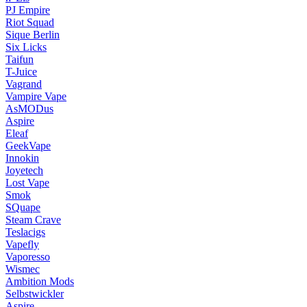
PJ Empire
Riot Squad
Sique Berlin
Six Licks
Taifun
T-Juice
Vagrand
Vampire Vape
AsMODus
Aspire
Eleaf
GeekVape
Innokin
Joyetech
Lost Vape
Smok
SQuape
Steam Crave
Teslacigs
Vapefly
Vaporesso
Wismec
Ambition Mods
Selbstwickler
Aspire