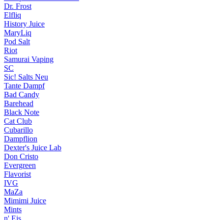
Dr. Frost
Elfliq
History Juice
MaryLiq
Pod Salt
Riot
Samurai Vaping
SC
Sic! Salts
Neu
Tante Dampf
Bad Candy
Barehead
Black Note
Cat Club
Cubarillo
Dampflion
Dexter's Juice Lab
Don Cristo
Evergreen
Flavorist
IVG
MaZa
Mimimi Juice
Mints
n' Eis