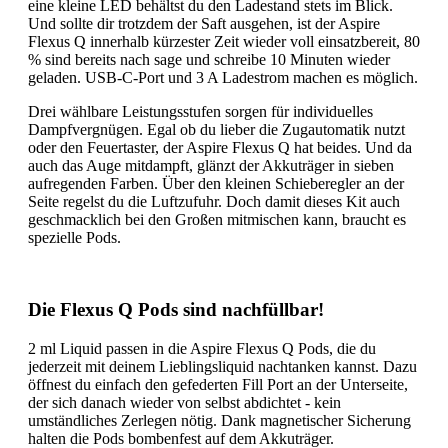
eine kleine LED behältst du den Ladestand stets im Blick.
Und sollte dir trotzdem der Saft ausgehen, ist der Aspire
Flexus Q innerhalb kürzester Zeit wieder voll einsatzbereit, 80
% sind bereits nach sage und schreibe 10 Minuten wieder
geladen. USB-C-Port und 3 A Ladestrom machen es möglich.
Drei wählbare Leistungsstufen sorgen für individuelles
Dampfvergnügen. Egal ob du lieber die Zugautomatik nutzt
oder den Feuertaster, der Aspire Flexus Q hat beides. Und da
auch das Auge mitdampft, glänzt der Akkuträger in sieben
aufregenden Farben. Über den kleinen Schieberegler an der
Seite regelst du die Luftzufuhr. Doch damit dieses Kit auch
geschmacklich bei den Großen mitmischen kann, braucht es
spezielle Pods.
Die Flexus Q Pods sind nachfüllbar!
2 ml Liquid passen in die Aspire Flexus Q Pods, die du
jederzeit mit deinem Lieblingsliquid nachtanken kannst. Dazu
öffnest du einfach den gefederten Fill Port an der Unterseite,
der sich danach wieder von selbst abdichtet - kein
umständliches Zerlegen nötig. Dank magnetischer Sicherung
halten die Pods bombenfest auf dem Akkuträger.