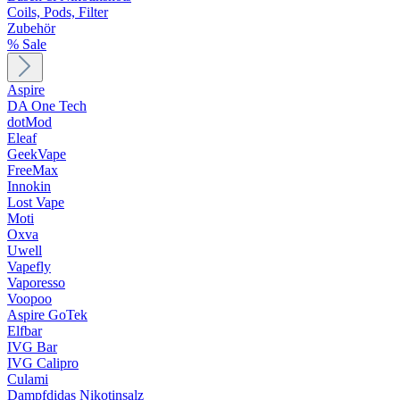
Coils, Pods, Filter
Zubehör
% Sale
Aspire
DA One Tech
dotMod
Eleaf
GeekVape
FreeMax
Innokin
Lost Vape
Moti
Oxva
Uwell
Vapefly
Vaporesso
Voopoo
Aspire GoTek
Elfbar
IVG Bar
IVG Calipro
Culami
Dampfdidas Nikotinsalz