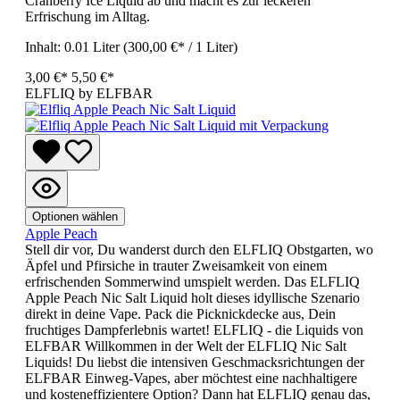
Cranberry Ice Liquid ab und macht es zur leckeren
Erfrischung im Alltag.
Inhalt:
0.01 Liter
(300,00 €* / 1 Liter)
3,00 €*
5,50 €*
ELFLIQ by ELFBAR
Optionen wählen
Apple Peach
Stell dir vor, Du wanderst durch den ELFLIQ Obstgarten, wo
Äpfel und Pfirsiche in trauter Zweisamkeit von einem
erfrischenden Sommerwind umspielt werden. Das ELFLIQ
Apple Peach Nic Salt Liquid holt dieses idyllische Szenario
direkt in deine Vape. Pack die Picknickdecke aus, Dein
fruchtiges Dampferlebnis wartet! ELFLIQ - die Liquids von
ELFBAR Willkommen in der Welt der ELFLIQ Nic Salt
Liquids! Du liebst die intensiven Geschmacksrichtungen der
ELFBAR Einweg-Vapes, aber möchtest eine nachhaltigere
und kosteneffizientere Option? Dann hat ELFLIQ genau das,