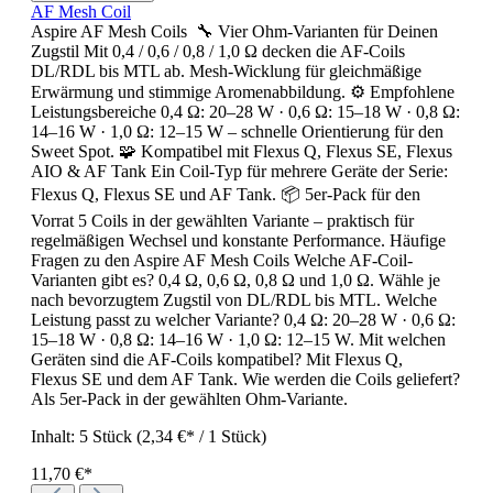
AF Mesh Coil
Aspire AF Mesh Coils 🔧 Vier Ohm-Varianten für Deinen
Zugstil Mit 0,4 / 0,6 / 0,8 / 1,0 Ω decken die AF-Coils
DL/RDL bis MTL ab. Mesh-Wicklung für gleichmäßige
Erwärmung und stimmige Aromenabbildung. ⚙️ Empfohlene
Leistungsbereiche 0,4 Ω: 20–28 W · 0,6 Ω: 15–18 W · 0,8 Ω:
14–16 W · 1,0 Ω: 12–15 W – schnelle Orientierung für den
Sweet Spot. 🧩 Kompatibel mit Flexus Q, Flexus SE, Flexus
AIO & AF Tank Ein Coil-Typ für mehrere Geräte der Serie:
Flexus Q, Flexus SE und AF Tank. 📦 5er-Pack für den
Vorrat 5 Coils in der gewählten Variante – praktisch für
regelmäßigen Wechsel und konstante Performance. Häufige
Fragen zu den Aspire AF Mesh Coils Welche AF-Coil-
Varianten gibt es? 0,4 Ω, 0,6 Ω, 0,8 Ω und 1,0 Ω. Wähle je
nach bevorzugtem Zugstil von DL/RDL bis MTL. Welche
Leistung passt zu welcher Variante? 0,4 Ω: 20–28 W · 0,6 Ω:
15–18 W · 0,8 Ω: 14–16 W · 1,0 Ω: 12–15 W. Mit welchen
Geräten sind die AF-Coils kompatibel? Mit Flexus Q,
Flexus SE und dem AF Tank. Wie werden die Coils geliefert?
Als 5er-Pack in der gewählten Ohm-Variante.
Inhalt:
5 Stück
(2,34 €* / 1 Stück)
11,70 €*